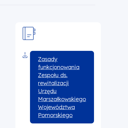
Zasady
funkcjonowania
Zespołu ds.
rewitalizacji
Urzędu
Marszałkowskiego
Województwa
Pomorskiego