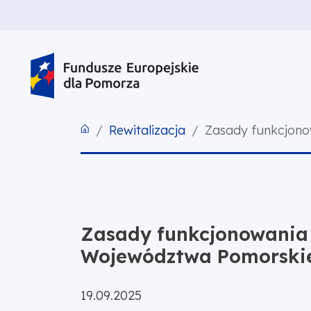
PRZEJDŹ DO TREŚCI
PRZEJDŹ DO MENU
STOPKA
Rewitalizacja
Zasady funkcjono
Zasady funkcjonowania 
Województwa Pomorski
Opublikowano:
19.09.2025