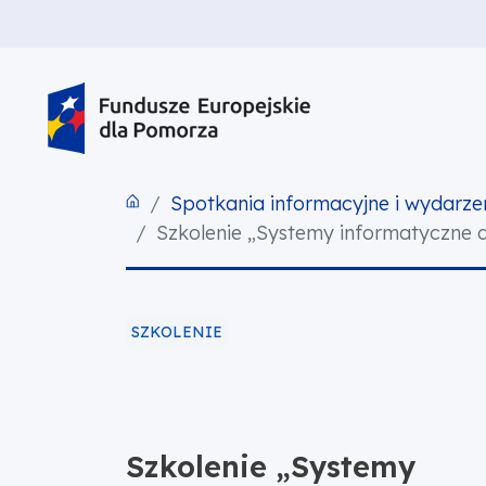
PRZEJDŹ DO TREŚCI
PRZEJDŹ DO MENU
STOPKA
Spotkania informacyjne i wydarze
Szkolenie „Systemy informatyczne 
SZKOLENIE
Szkolenie „Systemy