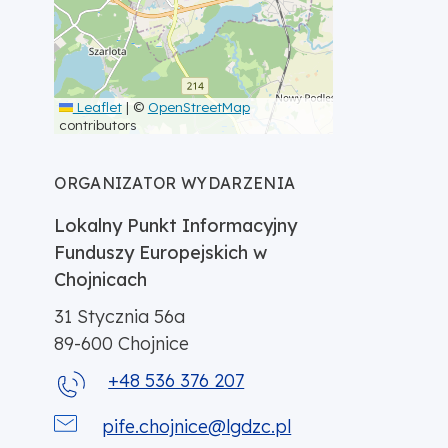
Leaflet
|
©
OpenStreetMap
contributors
ORGANIZATOR WYDARZENIA
Lokalny Punkt Informacyjny
Funduszy Europejskich w
Chojnicach
31 Stycznia 56a
89-600
Chojnice
+48 536 376 207
pife.chojnice@lgdzc.pl