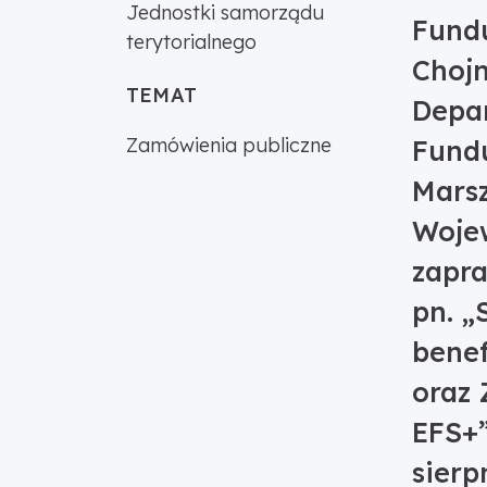
Jednostki samorządu
Fundu
terytorialnego
Chojn
TEMAT
Depa
Zamówienia publiczne
Fund
Mars
Woje
zapra
pn. „
benef
oraz
EFS+”
sierp