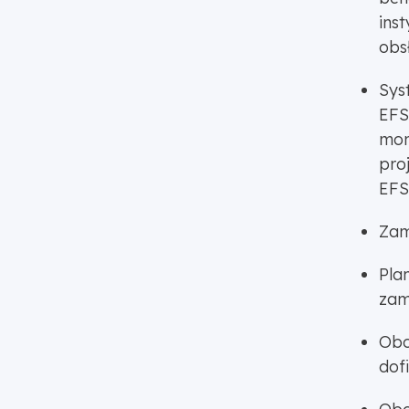
ins
obs
Sys
EFS
mon
pro
EFS
Zam
Pla
zam
Obo
dof