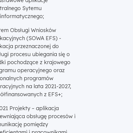
stawowe aplikacje
tralnego Sytemu
einformatycznego;
tem Obsługi Wniosków
ikacyjnych (SOWA EFS) -
ikacja przeznaczonej do
ługi procesu ubiegania się o
dki pochodzące z krajowego
gramu operacyjnego oraz
ionalnych programów
racyjnych na lata 2021-2027,
ółfinansowanych z EFS+;
021 Projekty – aplikacja
ewniająca obsługę procesów i
unikację pomiędzy
eficjentami i pracownikami