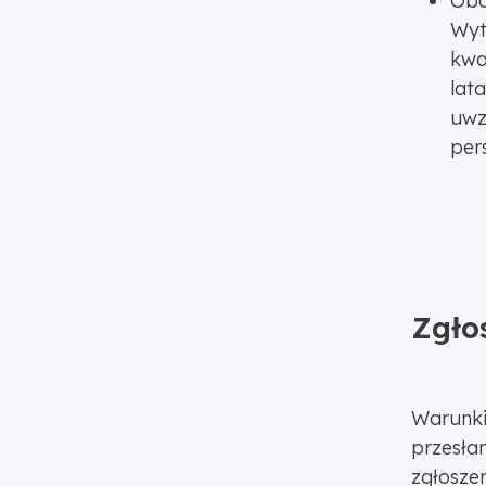
Obo
Wyt
kwa
lat
uwz
per
Zgło
Warunki
przesła
zgłosze