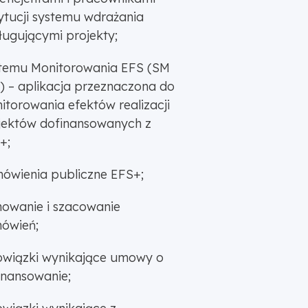
tytucji systemu wdrażania
ługującymi projekty;
temu Monitorowania EFS (SM
) – aplikacja przeznaczona do
itorowania efektów realizacji
jektów dofinansowanych z
+;
ówienia publiczne EFS+;
nowanie i szacowanie
ówień;
wiązki wynikające umowy o
inansowanie;