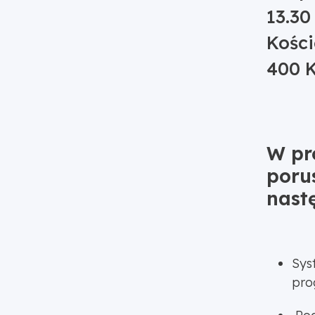
13.30
Kości
400 K
W pr
poru
nast
Sys
pro