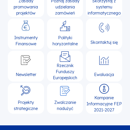
Zasady
Poznaj zasady
Skorzystaj z
promowania
udzielania
systemu
projektów
zamówień
informatycznego
Instrumenty
Polityki
Skontaktuj się
Finansowe
horyzontalne
Rzecznik
Funduszy
Newsletter
Ewaluacja
Europejskich
Kampanie
Projekty
Zwalczanie
Informacyjne FEP
strategiczne
nadużyć
2021-2027