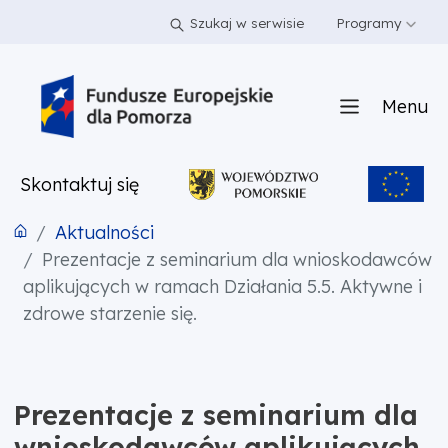
PRZEJDŹ DO TREŚCI
PRZEJDŹ DO MENU
STOPKA
Szukaj w serwisie
Programy
Menu
Skontaktuj się
Aktualności
Prezentacje z seminarium dla wnioskodawców
aplikujących w ramach Działania 5.5. Aktywne i
zdrowe starzenie się.
Prezentacje z seminarium dla
wnioskodawców aplikujących