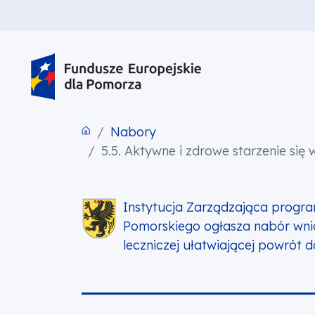
PRZEJDŹ DO TREŚCI
PRZEJDŹ DO MENU
STOPKA
Nabory
5.5. Aktywne i zdrowe starzenie się 
Instytucja Zarządzająca progr
Pomorskiego ogłasza nabór wnios
leczniczej ułatwiającej powrót 