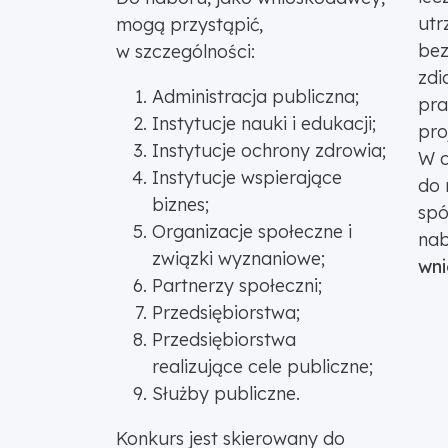
utr
mogą przystąpić,
bez
w szczególności:
zdi
Administracja publiczna;
pra
Instytucje nauki i edukacji;
pro
Instytucje ochrony zdrowia;
W c
Instytucje wspierające
do 
biznes;
spó
Organizacje społeczne i
na
związki wyznaniowe;
wni
Partnerzy społeczni;
Przedsiębiorstwa;
Przedsiębiorstwa
realizujące cele publiczne;
Służby publiczne.
Konkurs jest skierowany do