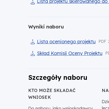
Lista projektu skierowanego do 
Wyniki naboru
Lista ocenionego projektu
PDF
Skład Komisji Oceny Projektu
P
Szczegóły naboru
KTO MOŻE SKŁADAĆ
NA
WNIOSEK
Dzi
lec
Do naboru, jako wnioskodawcy,