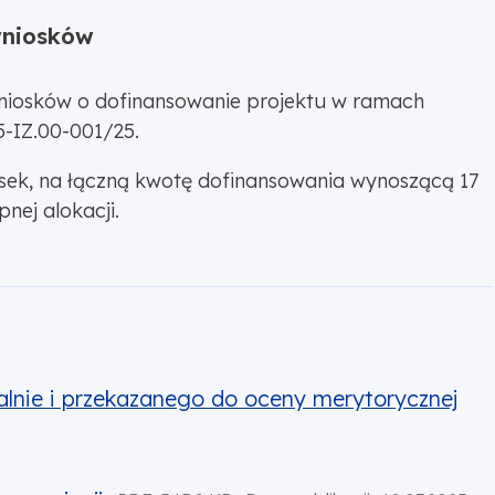
wniosków
niosków o dofinansowanie projektu w ramach
-IZ.00-001/25.
ek, na łączną kwotę dofinansowania wynoszącą 17
nej alokacji.
alnie i przekazanego do oceny merytorycznej