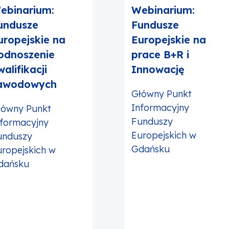
ebinarium:
Webinarium:
undusze
Fundusze
uropejskie na
Europejskie na
odnoszenie
prace B+R i
alifikacji
Innowację
awodowych
Główny Punkt
Informacyjny
łówny Punkt
Funduszy
nformacyjny
Europejskich w
unduszy
Gdańsku
ropejskich w
dańsku