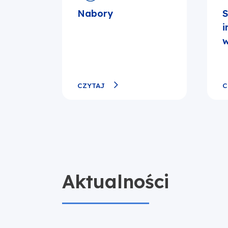
Nabory
S
i
w
CZYTAJ
C
Aktualności