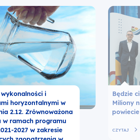
wykonalności i
Będzie ci
ami horyzontalnymi w
Miliony 
nia 2.12. Zrównoważona
powiecie
 w ramach programu
021-2027 w zakresie
CZYTAJ
cych zaopatrzenia w