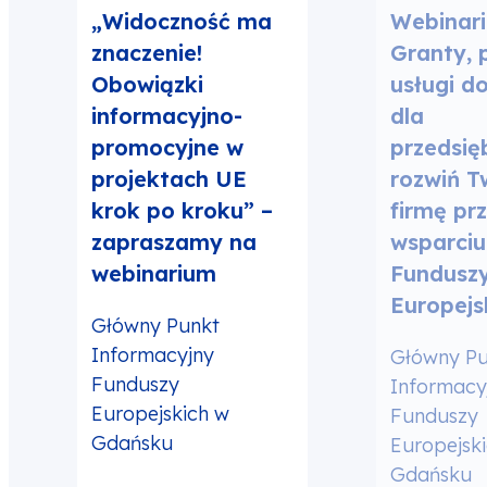
„Widoczność ma
Webinar
znaczenie!
Granty, p
Obowiązki
usługi d
informacyjno-
dla
promocyjne w
przedsię
projektach UE
rozwiń T
krok po kroku” –
firmę pr
zapraszamy na
wsparciu
webinarium
Fundusz
Europejs
Główny Punkt
Informacyjny
Główny Pu
Funduszy
Informacy
Europejskich w
Funduszy
Gdańsku
Europejsk
Gdańsku