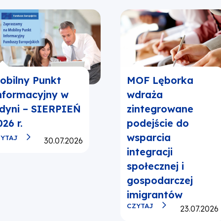
obilny Punkt
MOF Lęborka
nformacyjny w
wdraża
dyni – SIERPIEŃ
zintegrowane
26 r.
podejście do
wsparcia
YTAJ
Opublikowano:
30.07.2026
integracji
społecznej i
gospodarczej
imigrantów
CZYTAJ
Opublikow
23.07.2026