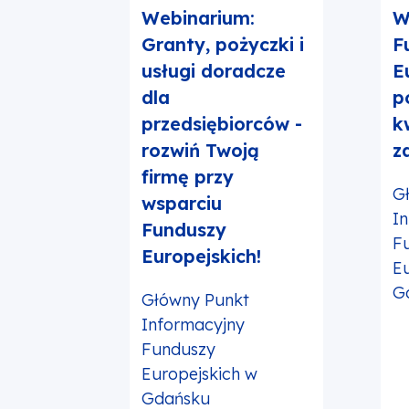
Webinarium:
W
Granty, pożyczki i
F
usługi doradcze
E
dla
p
przedsiębiorców -
kw
rozwiń Twoją
z
firmę przy
G
wsparciu
I
Funduszy
F
Europejskich!
Eu
G
Główny Punkt
Informacyjny
Funduszy
Europejskich w
Gdańsku