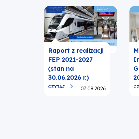
Raport z realizacji
M
FEP 2021-2027
I
(stan na
G
30.06.2026 r.)
20
CZYTAJ
CZ
Opublikowano:
03.08.2026