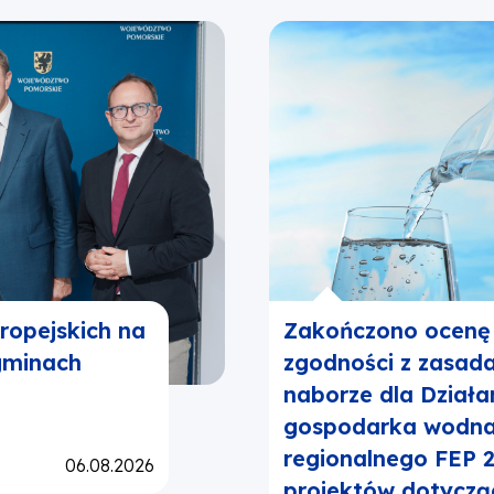
ropejskich na
Zakończono ocenę 
gminach
zgodności z zasad
naborze dla Działa
gospodarka wodna
regionalnego FEP 2
Opublikowano:
06.08.2026
projektów dotyczą