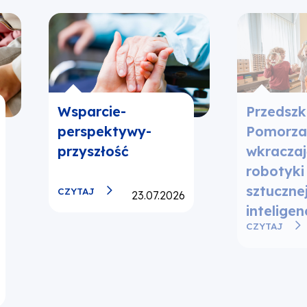
Wsparcie-
Przedszk
perspektywy-
Pomorza
przyszłość
wkraczaj
robotyki 
sztuczne
CZYTAJ
Opublikowano:
23.07.2026
inteligenc
CZYTAJ
ano: