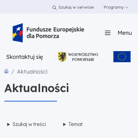
PRZEJDŹ DO TREŚCI
PRZEJDŹ DO MENU
STOPKA
Szukaj w serwisie
Programy
Menu
Skontaktuj się
Aktualności
Aktualności
Szukaj w treści
Temat