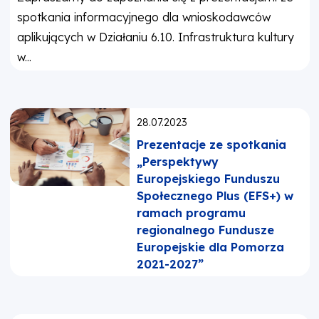
spotkania informacyjnego dla wnioskodawców
aplikujących w Działaniu 6.10. Infrastruktura kultury
w...
Opublikowano:
28.07.2023
Prezentacje ze spotkania
„Perspektywy
Europejskiego Funduszu
Społecznego Plus (EFS+) w
ramach programu
regionalnego Fundusze
Europejskie dla Pomorza
2021-2027”