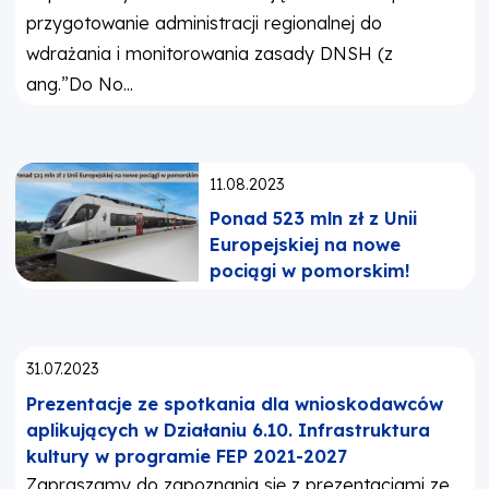
przygotowanie administracji regionalnej do
wdrażania i monitorowania zasady DNSH (z
ang.”Do No...
Opublikowano:
11.08.2023
Ponad 523 mln zł z Unii
Europejskiej na nowe
pociągi w pomorskim!
Opublikowano:
31.07.2023
Prezentacje ze spotkania dla wnioskodawców
aplikujących w Działaniu 6.10. Infrastruktura
kultury w programie FEP 2021-2027
Zapraszamy do zapoznania się z prezentacjami ze