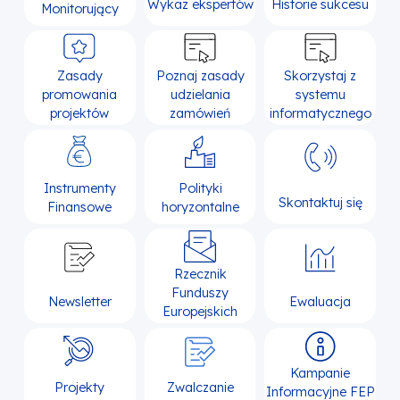
Wykaz ekspertów
Historie sukcesu
Monitorujący
Zasady
Poznaj zasady
Skorzystaj z
promowania
udzielania
systemu
projektów
zamówień
informatycznego
Instrumenty
Polityki
Skontaktuj się
Finansowe
horyzontalne
Rzecznik
Funduszy
Newsletter
Ewaluacja
Europejskich
Kampanie
Projekty
Zwalczanie
Informacyjne FEP