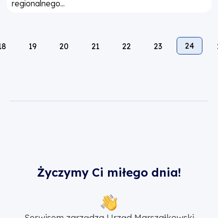
regionalnego...
24
18
19
20
21
22
23
Życzymy Ci miłego dnia!
Serwisem zarządza Urząd Marszałkowski