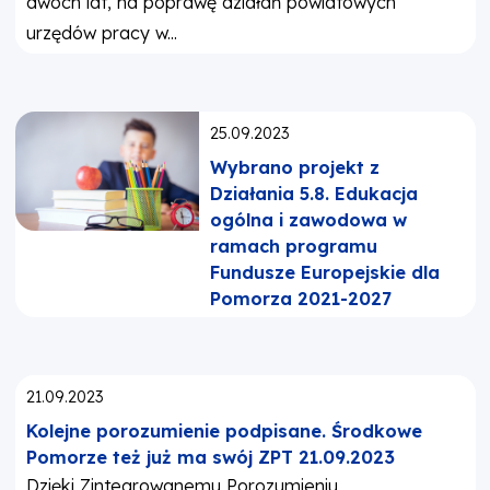
dwóch lat, na poprawę działań powiatowych
urzędów pracy w...
Opublikowano:
25.09.2023
Wybrano projekt z
Działania 5.8. Edukacja
ogólna i zawodowa w
ramach programu
Fundusze Europejskie dla
Pomorza 2021-2027
Opublikowano:
21.09.2023
Kolejne porozumienie podpisane. Środkowe
Pomorze też już ma swój ZPT 21.09.2023
Dzięki Zintegrowanemu Porozumieniu