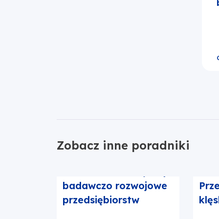
Zobacz inne poradniki
Działania 1.1 Projekty
Dzia
badawczo rozwojowe
Prz
przedsiębiorstw
klę