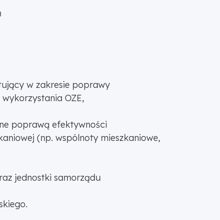
0
 736,00
stujący w zakresie poprawy
m wykorzystania OZE,
wane poprawą efektywności
zkaniowej (np. wspólnoty mieszkaniowe,
 oraz jednostki samorządu
skiego.