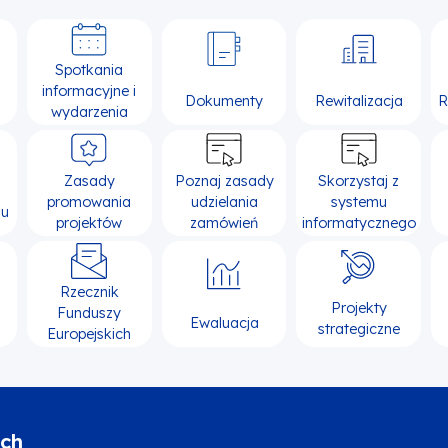
Spotkania
informacyjne i
Dokumenty
Rewitalizacja
R
wydarzenia
Zasady
Poznaj zasady
Skorzystaj z
promowania
udzielania
systemu
su
projektów
zamówień
informatycznego
Rzecznik
Projekty
Funduszy
Ewaluacja
strategiczne
Europejskich
ich