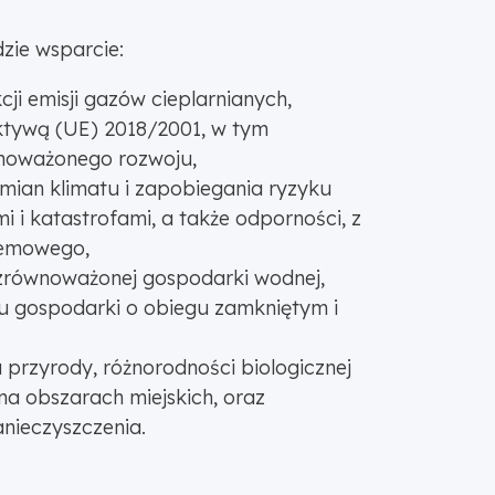
zie wsparcie:
cji emisji gazów cieplarnianych,
ektywą (UE) 2018/2001, w tym
ównoważonego rozwoju,
mian klimatu i zapobiegania ryzyku
 i katastrofami, a także odporności, z
temowego,
zrównoważonej gospodarki wodnej,
ku gospodarki o obiegu zamkniętym i
przyrody, różnorodności biologicznej
 na obszarach miejskich, oraz
anieczyszczenia.