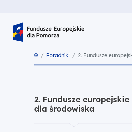
PRZEJDŹ DO TREŚCI
PRZEJDŹ DO MENU
STOPKA
Poradniki
2. Fundusze europejs
2. Fundusze europejskie
dla środowiska