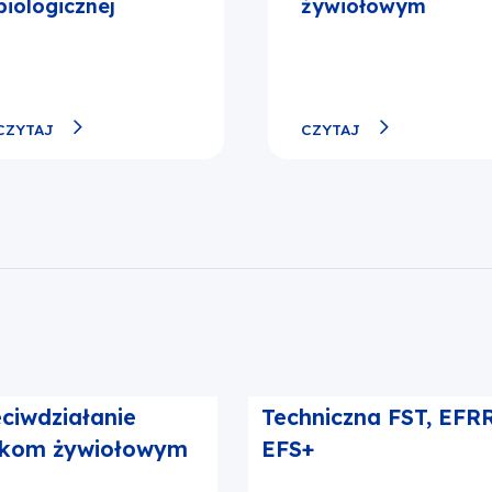
biologicznej
żywiołowym
CZYTAJ
CZYTAJ
łanie 2.10
9. 10.11 Pomoc
eciwdziałanie
Techniczna FST, EFRR
skom żywiołowym
EFS+