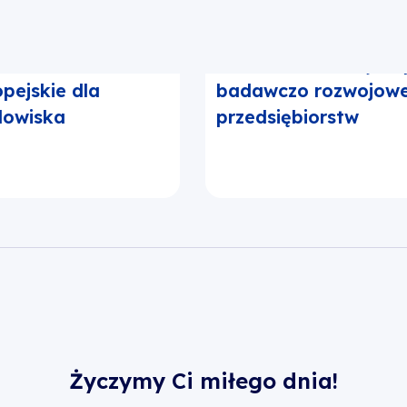
Fundusze
Działania 1.1 Projekt
pejskie dla
badawczo rozwojow
dowiska
przedsiębiorstw
Życzymy Ci miłego dnia!