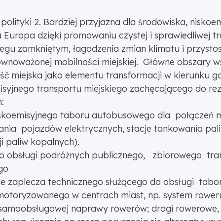
polityki 2. Bardziej przyjazna dla środowiska, nisko
Europa dzięki promowaniu czystej i sprawiedliwej tra
biegu zamkniętym, łagodzenia zmian klimatu i przysto
ównoważonej mobilności miejskiej. Główne obszary ws
 miejska jako elementu transformacji w kierunku go
misyjnego transportu miejskiego zachęcającego do re
:
skoemisyjnego taboru autobusowego dla połączeń mie
ania pojazdów elektrycznych, stacje tankowania pali
i paliw kopalnych).
o obsługi podróżnych publicznego, zbiorowego trans
go
zaplecza technicznego służącego do obsługi taboru
motoryzowanego w centrach miast, np. system roweru
je samoobsługowej naprawy rowerów; drogi rowerowe, 