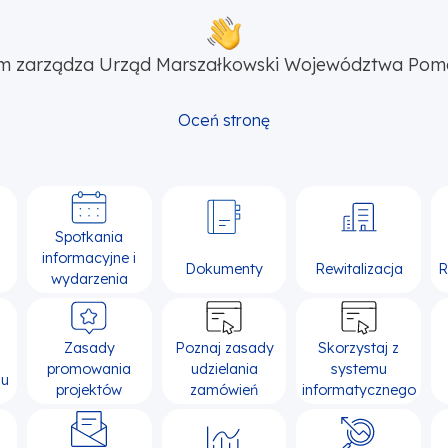
m zarządza Urząd Marszałkowski Województwa Pom
Oceń stronę
Spotkania
informacyjne i
Dokumenty
Rewitalizacja
R
wydarzenia
Zasady
Poznaj zasady
Skorzystaj z
promowania
udzielania
systemu
su
projektów
zamówień
informatycznego