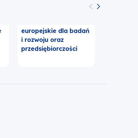
y
1. Fundusze
3. Fundus
e
europejskie dla badań
Europejsk
i rozwoju oraz
transport
przedsiębiorczości