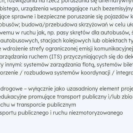
ych; rozwiązania na rzecz poruszania się alternatywn
obistego, urządzenia wspomagające ruch bezemisyjny
ające sprawne i bezpieczne poruszanie się pojazdów k
tobusów; budowa/przebudowa skrzyżowań w celu ułat
wemu w ruchu jak, np. pasy skrętów dla autobusów, ś
utobusowych, stacjach kolejowych lub obiektach typ
e wdrożenie strefy ograniczonej emisji komunikacyjnej
rządzania ruchem (ITS) przyczyniających się do dek
 innymi: systemów zarządzania flotą, systemów bile
tworzenie / rozbudowa systemów koordynacji / integr
i drogowe – wyłącznie jako uzasadniony element proj
 edukacyjne promujące transport publiczny i/lub zbi
chu w transporcie publicznym
ansportu publicznego i ruchu niezmotoryzowanego