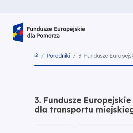
PRZEJDŹ DO TREŚCI
PRZEJDŹ DO MENU
STOPKA
Poradniki
3. Fundusze Europejsk
3. Fundusze Europejskie
dla transportu miejskie