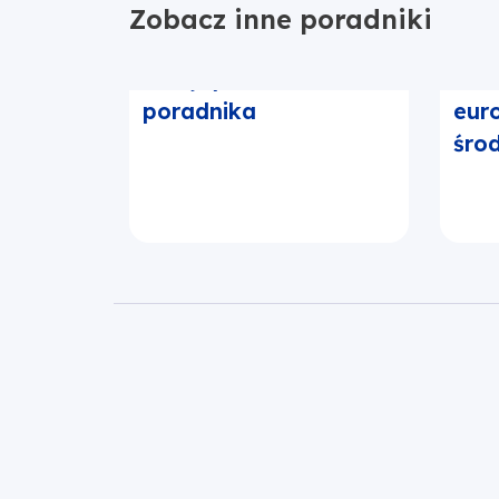
Zobacz inne poradniki
Kolejny test
2. 
poradnika
euro
śro