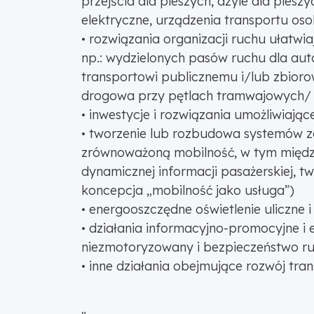
przejścia dla pieszych, azyle dla piesz
elektryczne, urządzenia transportu os
• rozwiązania organizacji ruchu ułatwi
np.: wydzielonych pasów ruchu dla au
transportowi publicznemu i/lub zbioro
drogowa przy pętlach tramwajowych/ a
• inwestycje i rozwiązania umożliwiając
• tworzenie lub rozbudowa systemów za
zrównoważoną mobilność, w tym między
dynamicznej informacji pasażerskiej, 
koncepcja „mobilność jako usługa”)
• energooszczędne oświetlenie uliczne 
• działania informacyjno-promocyjne i
niezmotoryzowany i bezpieczeństwo ru
• inne działania obejmujące rozwój tr