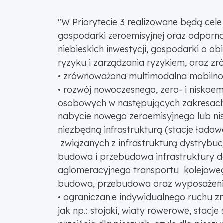
"W Priorytecie 3 realizowane będą cele 
gospodarki zeroemisyjnej oraz odporna 
niebieskich inwestycji, gospodarki o o
ryzyku i zarządzania ryzykiem, oraz zr
• zrównoważona multimodalna mobilność
• rozwój nowoczesnego, zero- i niskoe
osobowych w następujących zakresach
nabycie nowego zeroemisyjnego lub ni
niezbędną infrastrukturą (stacje ładow
związanych z infrastrukturą dystrybucj
budowa i przebudowa infrastruktury d
aglomeracyjnego transportu kolejowe
budowa, przebudowa oraz wyposażenie 
• ograniczanie indywidualnego ruchu z
jak np.: stojaki, wiaty rowerowe, stac