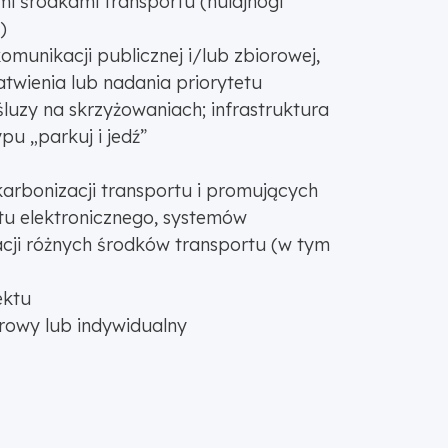
ymi środkami transportu (hulajnogi
)
omunikacji publicznej i/lub zbiorowej,
wienia lub nadania priorytetu
luzy na skrzyżowaniach; infrastruktura
u „parkuj i jedź”
arbonizacji transportu i promujących
tu elektronicznego, systemów
acji różnych środków transportu (w tym
ektu
orowy lub indywidualny