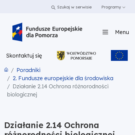
PRZEJDŹ DO TREŚCI
PRZEJDŹ DO MENU
STOPKA
Szukaj w serwisie
Programy
Menu
Skontaktuj się
Poradniki
2. Fundusze europejskie dla środowiska
Działanie 2.14 Ochrona różnorodności
biologicznej
Działanie 2.14 Ochrona
różnorodności biologicznej